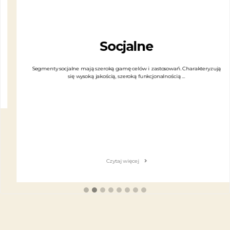
Socjalne
Segmenty socjalne mają szeroką gamę celów i zastosowań. Charakteryzują
się wysoką jakością, szeroką funkcjonalnością ...
Czytaj więcej