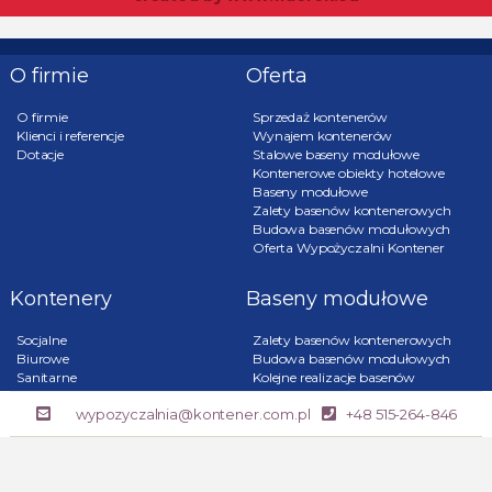
O firmie
Oferta
O firmie
Sprzedaż kontenerów
Klienci i referencje
Wynajem kontenerów
Dotacje
Stalowe baseny modułowe
Kontenerowe obiekty hotelowe
Baseny modułowe
Zalety basenów kontenerowych
Budowa basenów modułowych
Oferta Wypożyczalni Kontener
Kontenery
Baseny modułowe
Socjalne
Zalety basenów kontenerowych
Biurowe
Budowa basenów modułowych
Sanitarne
Kolejne realizacje basenów
Magazynowe
Oferta Wypożyczalni Kontener
wypozyczalnia@kontener.com.pl
+48 515-264-846
Wartownicze
Handlowe
Inne