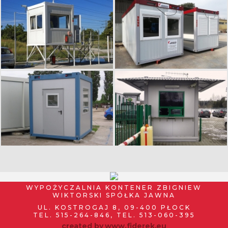
WYPOŻYCZALNIA KONTENER ZBIGNIEW
WIKTORSKI SPÓŁKA JAWNA
UL. KOSTROGAJ 8, 09-400 PŁOCK
TEL. 515-264-846, TEL. 513-060-395
created by
www.fiderek.eu