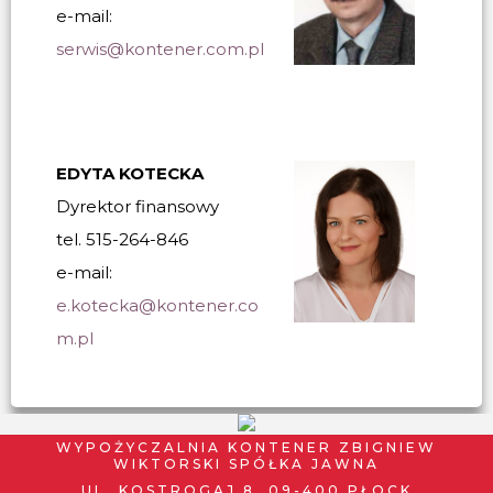
e-mail:
serwis@kontener.com.pl
EDYTA KOTECKA
Dyrektor finansowy
tel. 515-264-846
e-mail:
e.kotecka@kontener.co
m.pl
WYPOŻYCZALNIA KONTENER ZBIGNIEW
WIKTORSKI SPÓŁKA JAWNA
UL. KOSTROGAJ 8, 09-400 PŁOCK