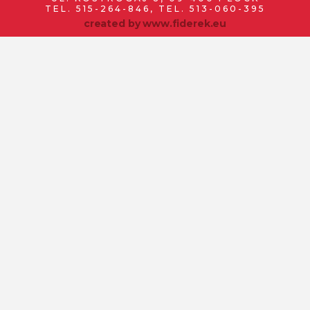
TEL. 515-264-846, TEL. 513-060-395
created by
www.fiderek.eu