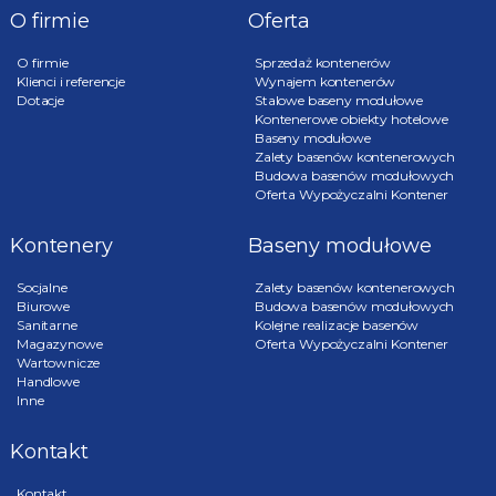
O firmie
Oferta
O firmie
Sprzedaż kontenerów
Klienci i referencje
Wynajem kontenerów
Dotacje
Stalowe baseny modułowe
Kontenerowe obiekty hotelowe
Baseny modułowe
Zalety basenów kontenerowych
Budowa basenów modułowych
Oferta Wypożyczalni Kontener
Kontenery
Baseny modułowe
Socjalne
Zalety basenów kontenerowych
Biurowe
Budowa basenów modułowych
Sanitarne
Kolejne realizacje basenów
Magazynowe
Oferta Wypożyczalni Kontener
Wartownicze
Handlowe
Inne
Kontakt
Kontakt