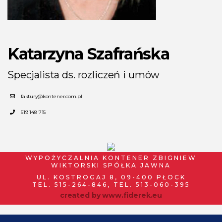
Katarzyna Szafrańska
Specjalista ds. rozliczeń i umów
faktury@kontener.com.pl
519 148 715
WYPOŻYCZALNIA KONTENER ZBIGNIEW
WIKTORSKI SPÓŁKA JAWNA
UL. KOSTROGAJ 8, 09-400 PŁOCK
TEL. 515-264-846, TEL. 513-060-395
created by
www.fiderek.eu