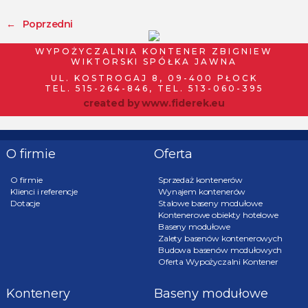
←
Poprzedni
WYPOŻYCZALNIA KONTENER ZBIGNIEW
WIKTORSKI SPÓŁKA JAWNA
UL. KOSTROGAJ 8, 09-400 PŁOCK
TEL. 515-264-846, TEL. 513-060-395
created by
www.fiderek.eu
O firmie
Oferta
O firmie
Sprzedaż kontenerów
Klienci i referencje
Wynajem kontenerów
Dotacje
Stalowe baseny modułowe
Kontenerowe obiekty hotelowe
Baseny modułowe
Zalety basenów kontenerowych
Budowa basenów modułowych
Oferta Wypożyczalni Kontener
Kontenery
Baseny modułowe